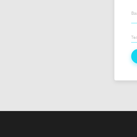
Ва
Те